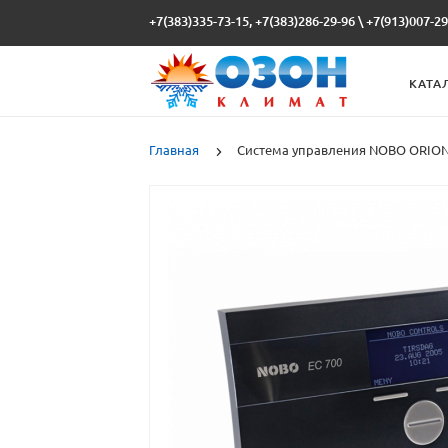
+7(383)335-73-15, +7(383)286-29-96
\
+7(913)007-29
КАТА
Главная
Система управления NOBO ORION