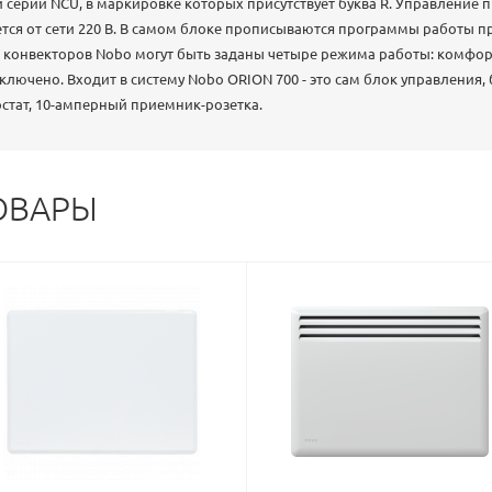
и серии NCU, в маркировке которых присутствует буква R. Управление 
ется от сети 220 В. В самом блоке прописываются программы работы пр
в конвекторов Nobo могут быть заданы четыре режима работы: комфо
ыключено. Входит в систему Nobo ORION 700 - это сам блок управления,
стат, 10-амперный приемник-розетка.
ОВАРЫ