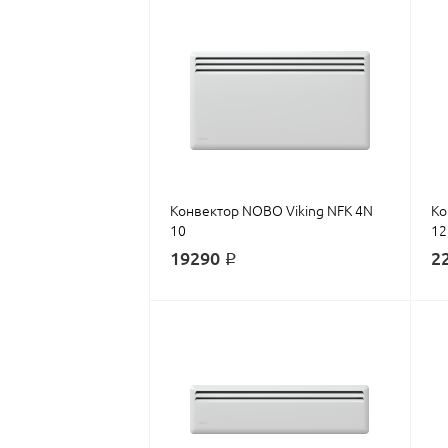
Конвектор NOBO Viking NFK 4N
Ко
10
12
19290 ₽
2