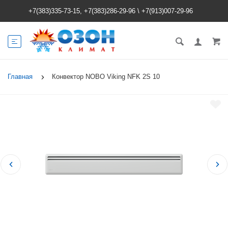
+7(383)335-73-15, +7(383)286-29-96
\
+7(913)007-29-96
Главная
Конвектор NOBO Viking NFK 2S 10