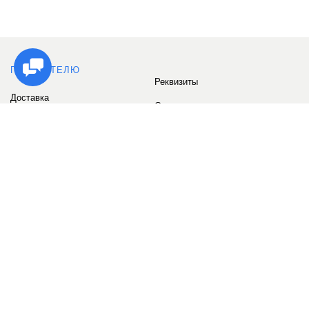
ПОКУПАТЕЛЮ
Реквизиты
Доставка
Сервис
Оплата
Сертификаты
Возврат товара
Бонусные баллы
Отзывы
Аккаунт
ИНФОРМАЦИЯ
О компании
Контакты
Наши объекты