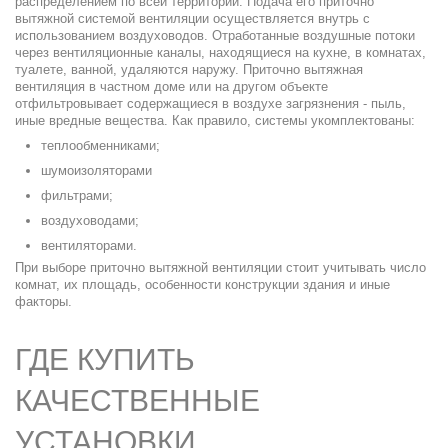
распределением по всей территории.
Подача
его
приточно
вытяжной системой вентиляции
осуществляется внутрь с
использованием воздуховодов. Отработанные воздушные потоки
через вентиляционные каналы, находящиеся на кухне, в комнатах,
туалете, ванной, удаляются наружу.
Приточно вытяжная
вентиляция в частном доме
или на другом объекте
отфильтровывает содержащиеся в воздухе загрязнения - пыль,
иные вредные вещества. Как правило, системы укомплектованы:
теплообменниками;
шумоизоляторами
фильтрами;
воздуховодами;
вентиляторами.
При выборе
приточно вытяжной вентиляции
стоит учитывать число
комнат, их площадь,
особенности
конструкции здания и иные
факторы.
ГДЕ КУПИТЬ
КАЧЕСТВЕННЫЕ
УСТАНОВКИ