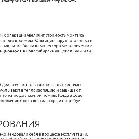
о электрокабеля вызывает потребность
ских операций увеличит стоимость
монтажа
д оконным проемом. Фиксация наружного блока в
я накрытие блока компрессора металлическим
иционеров в Новосибирске
на цокольном или
 диапазон использования сплит-системы.
, укутывают в теплоизоляцию и защищают
рименение дренажной помпы. Когда в ходе
оложения блока вентилятора и потребует
ИРОВАНИЯ
екомендовали себя в процессе эксплуатации.
ированную бригаду монтажников, сервисное