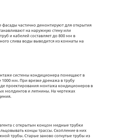
ые фасады частично демонтируют для открытия
станавливают на наружную стену или
руб и кабелей составляет до 800 мм в
чного слива воды выводится из комнаты на
нтаже системы кондиционера
помещают в
1000 мм. При врезке дренажа в трубу
ходе проектирования
монтажа кондиционеров в
ых молдингов и лепнины. На чертежах
дения.
агента с открытым концом медные трубки
альцовывать концы трассы. Скопление в них
жной трубы. Старые заново согнутые трубы из