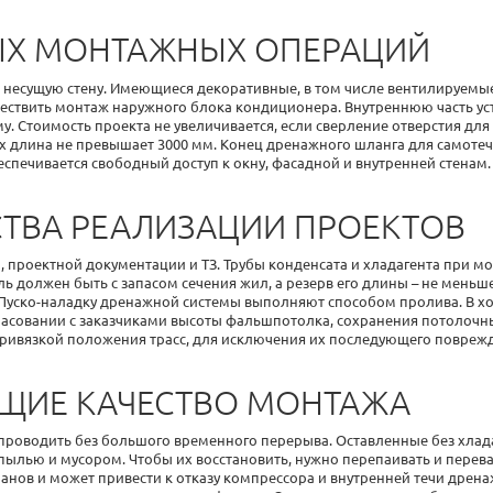
ЫХ МОНТАЖНЫХ ОПЕРАЦИЙ
а несущую стену. Имеющиеся декоративные, в том числе вентилируем
ществить
монтаж наружного блока кондиционера
. Внутреннюю часть у
Стоимость проекта не увеличивается, если сверление отверстия для т
 их длина не превышает 3000 мм. Конец дренажного шланга для самоте
спечивается свободный доступ к окну, фасадной и внутренней стенам.
ТВА РЕАЛИЗАЦИИ ПРОЕКТОВ
проектной документации и ТЗ. Трубы конденсата и хладагента при
мо
должен быть с запасом сечения жил, а резерв его длины – не меньше 
. Пуско-наладку дренажной системы выполняют способом пролива. В 
ласовании с заказчиками высоты фальшпотолка, сохранения потолочн
привязкой положения трасс, для исключения их последующего повреж
ЩИЕ КАЧЕСТВО МОНТАЖА
проводить без большого временного перерыва. Оставленные без хлад
 пылью и мусором. Чтобы их восстановить, нужно перепаивать и перев
панов и может привести к отказу компрессора и внутренней течи дрена