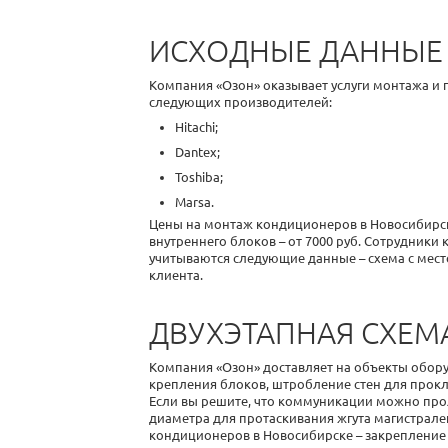
ИСХОДНЫЕ ДАННЫЕ 
Компания «Озон» оказывает услуги монтажа и п
следующих производителей:
Hitachi;
Dantex;
Toshiba;
Marsa.
Цены на
монтаж кондиционеров в Новосибир
внутреннего блоков – от 7000 руб. Сотрудник
учитываются следующие данные
– схема с ме
клиента.
ДВУХЭТАПНАЯ СХЕМ
Компания «Озон» доставляет на объекты обор
крепления блоков, штробление стен для прокл
Если вы решите, что коммуникации можно про
диаметра для протаскивания жгута магистрал
кондиционеров в Новосибирске
– закрепление