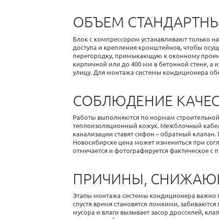
ОБЪЕМ СТАНДАРТН
Блок с компрессором устанавливают только н
доступа и крепления кронштейнов, чтобы осу
перегородку, примыкающую к оконному проему. 
кирпичной или до 400 мм в бетонной стене, а
улицу. Для
монтажа системы кондиционера
обе
СОБЛЮДЕНИЕ КАЧЕС
Работы выполняются по нормам строительной, 
теплоизоляционный кожух. Межблочный кабель 
канализации ставят сифон – обратный клапан
Новосибирске цена
может измениться при сог
отмечается и фотографируется фактическое с 
ПРИЧИНЫ, СНИЖАЮ
Этапы
монтажа системы кондиционера
важно 
спустя время становятся ломкими, забиваются
мусора и влаги вызывает засор дросселей, кла