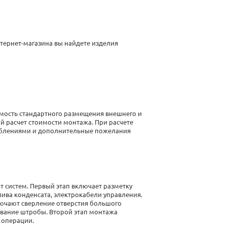
нтернет-магазина вы найдете изделия
имость
стандартного
размещения внешнего и
ый расчет стоимости монтажа.
При расчете
соблениями и дополнительные пожелания
т систем
. Первый
этап
включает разметку
ива конденсата, электрокабели управления.
лючают сверление отверстия большого
ивание штробы. Второй этап
монтажа
 операции.