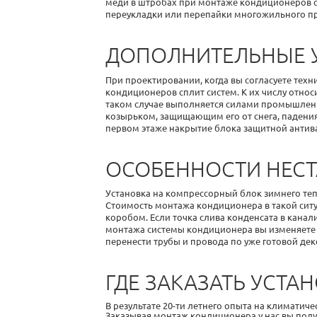
меди в штробах при
монтаже кондиционеров с
переукладки или перепайки многожильного пр
ДОПОЛНИТЕЛЬНЫЕ 
При проектировании, когда вы согласуете техн
кондиционеров сплит систем
. К их числу отн
таком случае выполняется силами промышленн
козырьком, защищающим его от снега, падения
первом этаже накрытие блока защитной антив
ОСОБЕННОСТИ НЕС
Установка на компрессорный блок зимнего те
Стоимость монтажа кондиционера
в такой сит
коробом. Если точка слива конденсата в кана
монтажа системы кондиционера
вы изменяете
перенести трубы и провода по уже готовой де
ГДЕ ЗАКАЗАТЬ УСТ
В результате 20-ти летнего опыта на климати
Заказывая монтаж кондиционера у нас вы пол