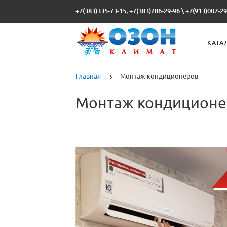
+7(383)335-73-15, +7(383)286-29-96
\
+7(913)007-29
КАТА
Главная
Монтаж кондиционеров
Монтаж кондиционе