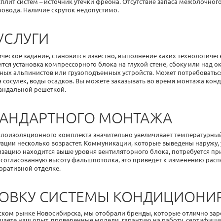
плит систем
– источник утечки фреона. Отсутствие запаса межблочног
овода. Наличие скруток недопустимо.
УСЛУГИ
ическое задание, становится известно, выполнение каких технологиче
осится установка компрессорного блока на глухой стене, сбоку или на
ых альпинистов или грузоподъемных устройств. Может потребоватьс
 сосулек, воды осадков. Вы можете
заказывать
во время
монтажа конд
андальной решеткой.
ТАНДАРТНОГО МОНТАЖА
плоизоляционного комплекта значительно увеличивает температурный
уации несколько возрастет. Коммуникации, которые выведены наружу
лизацию находится выше уровня вентиляторного блока, потребуется п
 согласованную высоту фальшпотолка, это приведет к изменению расп
коративной отделке.
АНОВКУ СИСТЕМЫ КОНДИЦИОН
ческом рынке Новосибирска, мы отобрали бренды, которые отлично зар
учаете наш опыт, проверенные модели, гарантию на работу, сертифиц