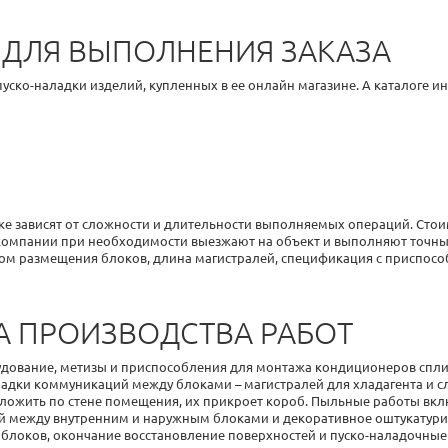
ДЛЯ ВЫПОЛНЕНИЯ ЗАКАЗА
уско-наладки изделий, купленных в ее онлайн магазине. А каталоге и
ске
зависят от
сложности
и длительности выполняемых операций. Сто
и компании при необходимости выезжают на объект и выполняют точн
стом размещения блоков, длина магистралей, спецификация с приспо
А ПРОИЗВОДСТВА РАБОТ
удование, метизы и приспособления для
монтажа кондиционеров спли
адки коммуникаций между блоками – магистралей для хладагента и сл
ложить по стене помещения, их прикроет короб. Пыльные работы вк
ей между внутренним и наружным блоками и декоративное оштукатур
 блоков, окончание восстановление поверхностей и пуско-наладочные