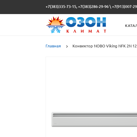
+7(383)335-73-15, +7(383)286-29-96
\
+7(913)007-29
КАТА
Главная
Конвектор NOBO Viking NFK 2N 12