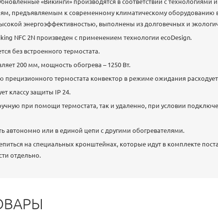
Обновленные «Викинги» производятся в соответствии с технологиями 
иям, предъявляемым к современному климатическому оборудованию в
ысокой энергоэффективностью, выполнены из долговечных и экологи
king NFC 2N произведен с применением технологии ecoDesign.
тся без встроенного термостата.
ляет 200 мм, мощность обогрева – 1250 Вт.
 прецизионного термостата конвектор в режиме ожидания расходует н
ет классу защиты IP 24.
ручную при помощи термостата, так и удаленно, при условии подключен
ь автономно или в единой цепи с другими обогревателями.
питься на специальных кронштейнах, которые идут в комплекте поста
ти отдельно.
ОВАРЫ