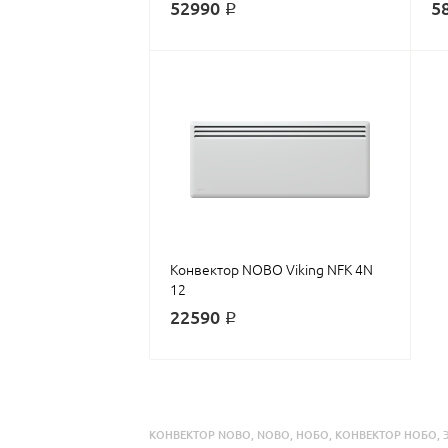
52990 ₽
5
Конвектор NOBO Viking NFK 4N
12
22590 ₽
КОНВЕКТОР NOBO
,
NOBO
,
НОБО
,
КОНВЕКТОР НОБО
,