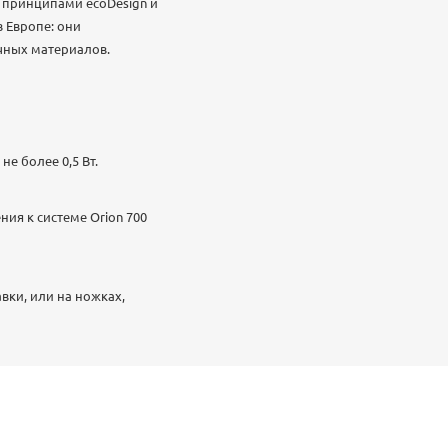
и принципами ecoDesign и
 Европе: они
чных материалов.
е более 0,5 Вт.
ия к системе Orion 700
вки, или на ножках,