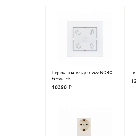
Переключатель режима NOBO
Те
Ecoswitch
1
10290 ₽