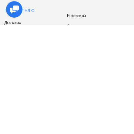
ПОКУПАТЕЛЮ
Реквизиты
Доставка
Сервис
Оплата
Сертификаты
Возврат товара
Бонусные баллы
Отзывы
Аккаунт
ИНФОРМАЦИЯ
О компании
Контакты
Наши объекты