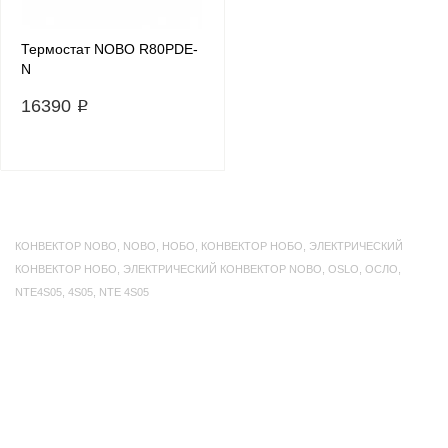
Термостат NOBO R80PDE-
N
16390 ₽
КОНВЕКТОР NOBO
,
NOBO
,
НОБО
,
КОНВЕКТОР НОБО
,
ЭЛЕКТРИЧЕСКИЙ
КОНВЕКТОР НОБО
,
ЭЛЕКТРИЧЕСКИЙ КОНВЕКТОР NOBO
,
OSLO
,
ОСЛО
,
NTE4S05
,
4S05
,
NTE 4S05