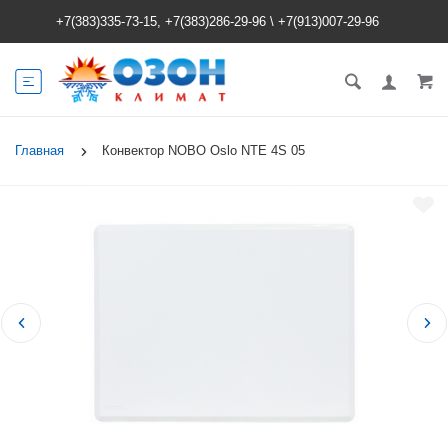
+7(383)335-73-15, +7(383)286-29-96
\
+7(913)007-29-96
Главная
Конвектор NOBO Oslo NTE 4S 05