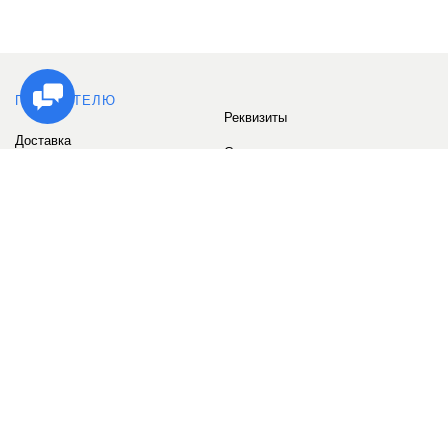
ПОКУПАТЕЛЮ
Реквизиты
Доставка
Сервис
Оплата
Сертификаты
Возврат товара
Бонусные баллы
Отзывы
Аккаунт
ИНФОРМАЦИЯ
О компании
Контакты
Наши объекты