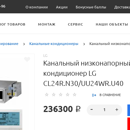
-96
О компании
Акции
Бонусные баллы
Доставк
ЛОГ ТОВАРОВ
МОНТАЖ
СЕРВИС
НАШИ ОБЪЕКТЫ
нирование
Канальные кондиционеры
Канальный низконапо
LG
Канальный низконапорны
кондиционер LG
CL24R.N30/UU24WR.U40
В СРАВНЕНИЕ
236300 ₽