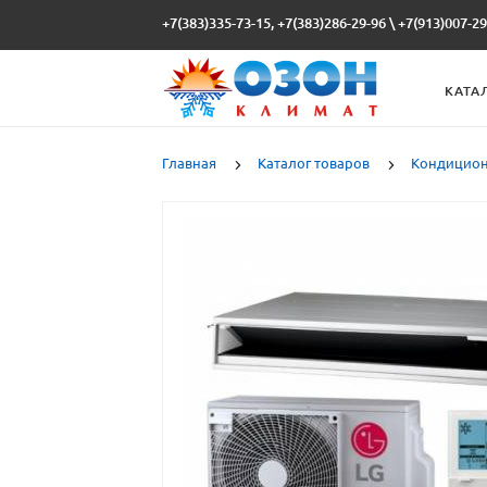
+7(383)335-73-15, +7(383)286-29-96
\
+7(913)007-29
КАТА
Главная
Каталог товаров
Кондицио