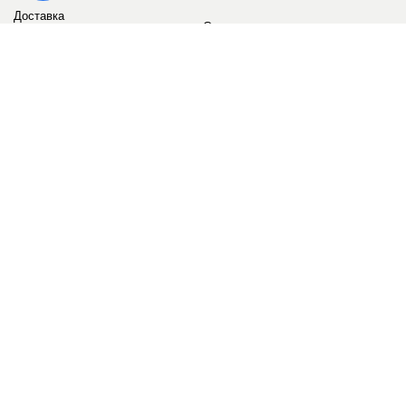
Доставка
Сервис
Оплата
Сертификаты
Возврат товара
Бонусные баллы
Отзывы
Аккаунт
ИНФОРМАЦИЯ
О компании
Контакты
Наши объекты