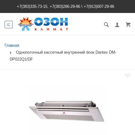
+7(383)335-73-15, +7(383)286-29-96
\
+7(913)007-29-96
Главная
Однопоточный кассетный внутренний блок Dantex DM-
DP022Q1/DF