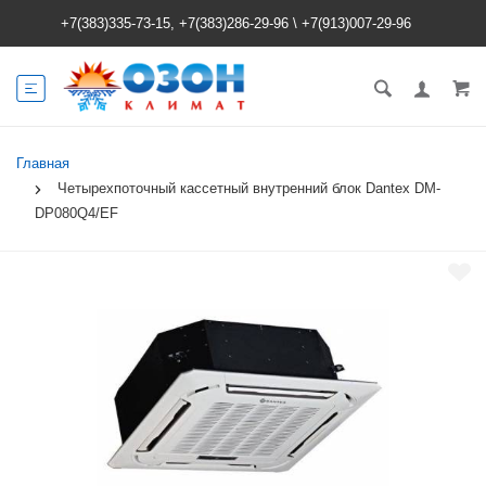
+7(383)335-73-15, +7(383)286-29-96
\
+7(913)007-29-96
Главная
Четырехпоточный кассетный внутренний блок Dantex DM-
DP080Q4/EF