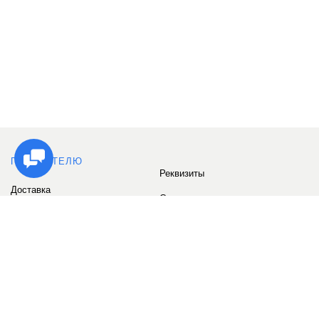
ПОКУПАТЕЛЮ
Реквизиты
Доставка
Сервис
Оплата
Сертификаты
Возврат товара
Бонусные баллы
Отзывы
Аккаунт
ИНФОРМАЦИЯ