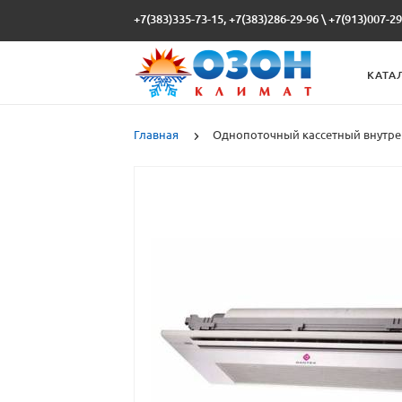
+7(383)335-73-15, +7(383)286-29-96
\
+7(913)007-29
КАТА
Главная
Однопоточный кассетный внутре