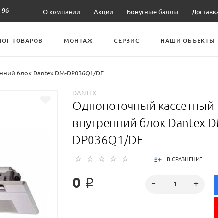
-96
О компании
Акции
Бонусные баллы
Доставк
ЛОГ ТОВАРОВ
МОНТАЖ
СЕРВИС
НАШИ ОБЪЕКТЫ
нний блок Dantex DM-DP036Q1/DF
DANTEX
Однопоточный кассетный
внутренний блок Dantex D
DP036Q1/DF
В СРАВНЕНИЕ
0 ₽