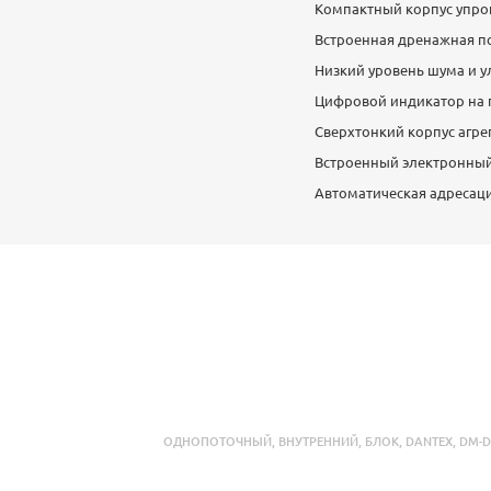
Компактный корпус упро
Встроенная дренажная по
Низкий уровень шума и у
Цифровой индикатор на 
Сверхтонкий корпус агрег
Встроенный электронный
Автоматическая адресаци
ОДНОПОТОЧНЫЙ
,
ВНУТРЕННИЙ
,
БЛОК
,
DANTEX
,
DM-D