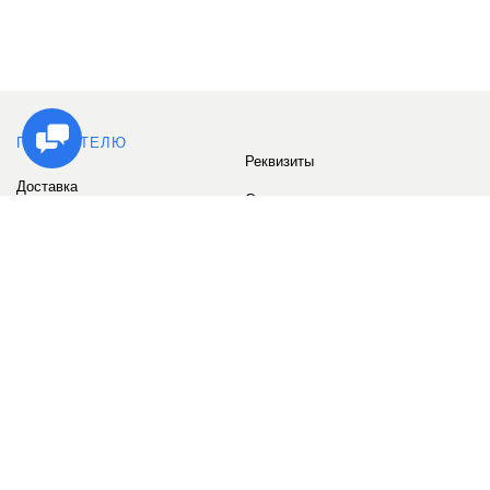
ПОКУПАТЕЛЮ
Реквизиты
Доставка
Сервис
Оплата
Сертификаты
Возврат товара
Бонусные баллы
Отзывы
Аккаунт
ИНФОРМАЦИЯ
О компании
Контакты