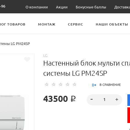
-96
О компании
Акции
Бонусные баллы
Доставк
ЛОГ ТОВАРОВ
МОНТАЖ
СЕРВИС
НАШИ ОБЪЕКТЫ
стемы LG PM24SP
LG
Настенный блок мульти сп
системы LG PM24SP
В СРАВНЕНИЕ
43500 ₽