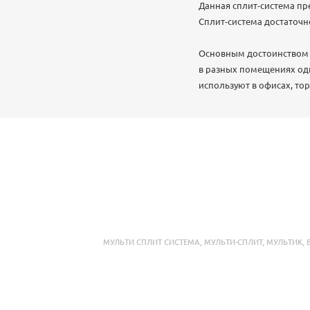
Данная сплит-система пр
Сплит-система достаточно
Основным достоинством 
в разных помещениях одн
используют в офисах, тор
МУЛЬТИ СПЛИТ СИСТЕМА
,
МУЛЬТИ-СПЛИТ
,
МУЛЬТИК
,