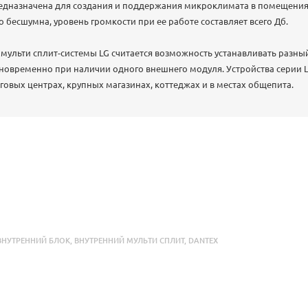
едназначена для создания и поддержания микроклимата в помещениях
 бесшумна, уровень громкости при ее работе составляет всего Дб.
мульти сплит-системы LG считается возможность устанавливать разн
овременно при наличии одного внешнего модуля. Устройства серии LG
говых центрах, крупных магазинах, коттеджах и в местах общепита.
ВНУТРЕННИЙ БЛОК
,
ВНУТРЕННИЙ МУЛЬТИ СПЛИТ
,
DANTEX