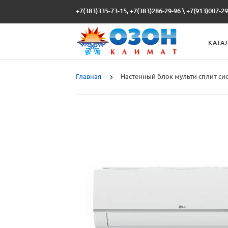
+7(383)335-73-15, +7(383)286-29-96
\
+7(913)007-29
КАТА
Главная
Настенный блок мульти сплит си