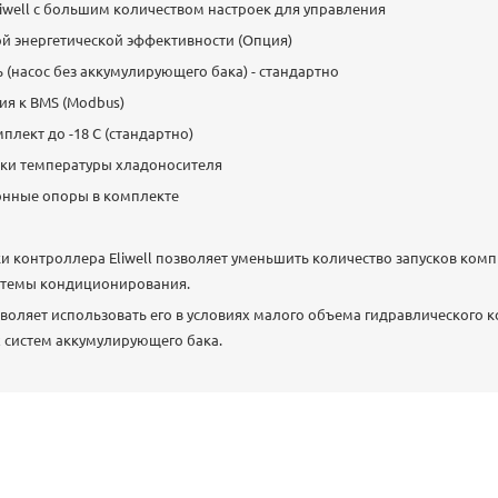
well с большим количеством настроек для управления
й энергетической эффективности (Опция)
(насос без аккумулирующего бака) - стандартно
я к BMS (Modbus)
лект до -18 С (стандартно)
вки температуры хладоносителя
нные опоры в комплекте
и контроллера Eliwell позволяет уменьшить количество запусков ком
стемы кондиционирования.
воляет использовать его в условиях малого объема гидравлического ко
 систем аккумулирующего бака.