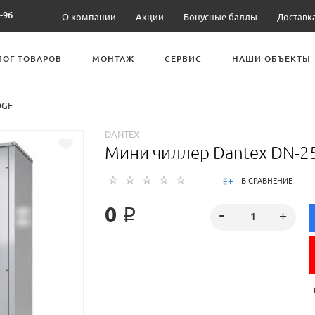
-96
О компании
Акции
Бонусные баллы
Доставк
ЛОГ ТОВАРОВ
МОНТАЖ
СЕРВИС
НАШИ ОБЪЕКТЫ
OGF
DANTEX
Мини чиллер Dantex DN-2
В СРАВНЕНИЕ
0 ₽