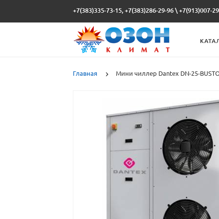
+7(383)335-73-15, +7(383)286-29-96
\
+7(913)007-29
КАТА
Главная
Мини чиллер Dantex DN-25-BUST