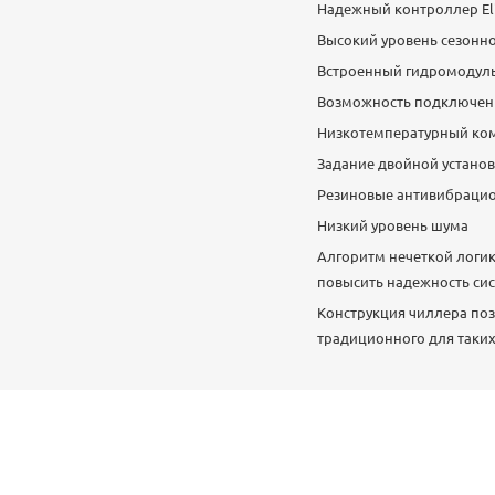
Надежный контроллер Eli
Высокий уровень сезонно
Встроенный гидромодуль 
Возможность подключени
Низкотемпературный комп
Задание двойной устано
Резиновые антивибрацио
Низкий уровень шума
Алгоритм нечеткой логик
повысить надежность си
Конструкция чиллера поз
традиционного для таких