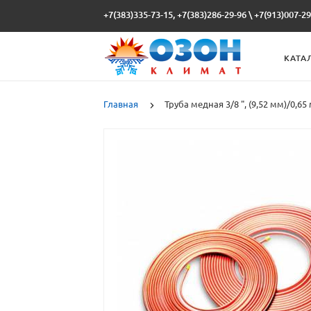
+7(383)335-73-15, +7(383)286-29-96
\
+7(913)007-29
КАТА
Главная
Труба медная 3/8 ", (9,52 мм)/0,65