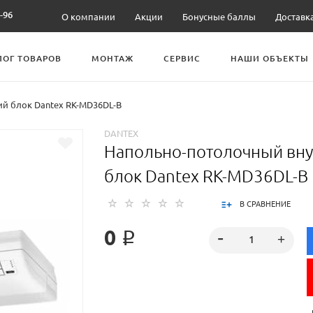
-96
О компании
Акции
Бонусные баллы
Доставк
ЛОГ ТОВАРОВ
МОНТАЖ
СЕРВИС
НАШИ ОБЪЕКТЫ
й блок Dantex RK-MD36DL-B
DANTEX
Напольно-потолочный вн
блок Dantex RK-MD36DL-B
В СРАВНЕНИЕ
0 ₽