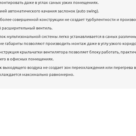
онтировать даже в углах самых узких помещениях.
ей автоматического качания заслонок (auto swing).
более совершенной конструкции не создает турбулентности и произв
 расширительный вентиль.
ок мультизональной системы легко устанавливается в самых различн
е габариты позволяют производить монтаж даже в углу узкого коридо
струкция крыльчатки вентилятора позволяет блоку работать, практич
 его в офисных помещениях.
 выходящего воздуха не создает зон переохлаждения или перегрева 
охлаждается максимально равномерно.