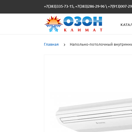
+7(383)335-73-15, +7(383)286-29-96
\
+7(913)007-29
КАТА
Главная
Напольно-потолочный внутренни