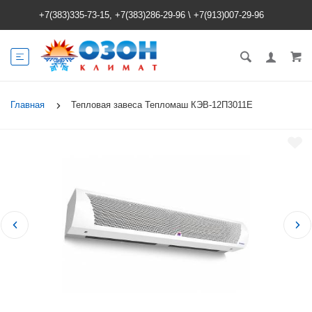
+7(383)335-73-15, +7(383)286-29-96
\
+7(913)007-29-96
Главная
Тепловая завеса Тепломаш КЭВ-12П3011E