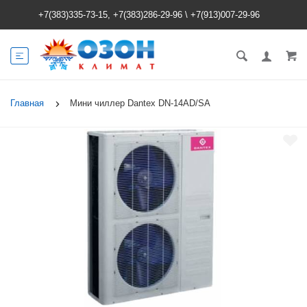
+7(383)335-73-15, +7(383)286-29-96
\
+7(913)007-29-96
Главная
Мини чиллер Dantex DN-14AD/SA