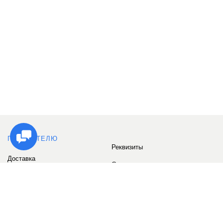
ПОКУПАТЕЛЮ
Реквизиты
Доставка
Сервис
Оплата
Сертификаты
Возврат товара
Бонусные баллы
Отзывы
Аккаунт