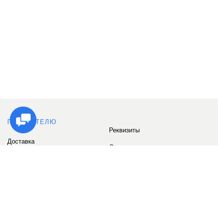
ПОКУПАТЕЛЮ
Реквизиты
Доставка
Сервис
Оплата
Сертификаты
Возврат товара
Бонусные баллы
Отзывы
Аккаунт