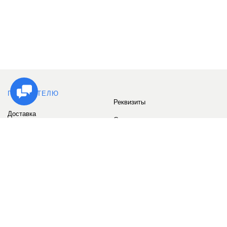
ПОКУПАТЕЛЮ
Реквизиты
Доставка
Сервис
Оплата
Сертификаты
Возврат товара
Бонусные баллы
Отзывы
Аккаунт
ИНФОРМАЦИЯ
О компании