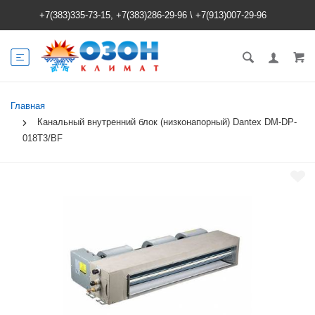
+7(383)335-73-15, +7(383)286-29-96
\
+7(913)007-29-96
Главная
Канальный внутренний блок (низконапорный) Dantex DM-DP-
018T3/BF