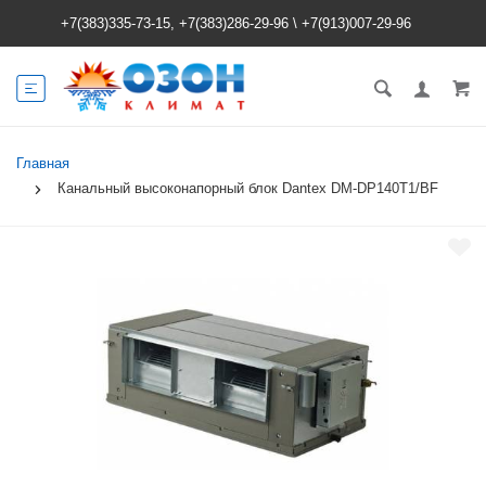
+7(383)335-73-15, +7(383)286-29-96
\
+7(913)007-29-96
Главная
Канальный высоконапорный блок Dantex DM-DP140T1/BF