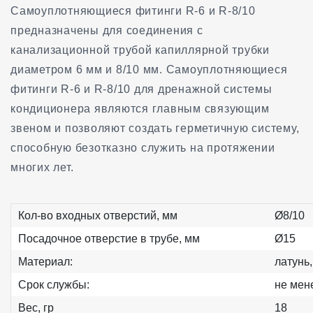
Самоуплотняющиеся фитинги R-6 и R-8/10
предназначены для соединения с
канализационной трубой капиллярной трубки
диаметром 6 мм и 8/10 мм. Самоуплотняющиеся
фитинги R-6 и R-8/10 для дренажной системы
кондиционера являются главным связующим
звеном и позволяют создать герметичную систему,
способную безотказно служить на протяжении
многих лет.
Кол-во входных отверстий, мм
Ø8/10
Посадочное отверстие в трубе, мм
Ø15
Материал:
латунь,
Срок службы:
не мен
Вес, гр
18