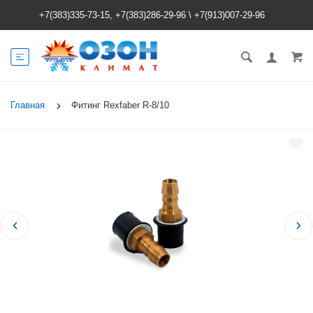
+7(383)335-73-15, +7(383)286-29-96
\
+7(913)007-29-96
Главная
Фитинг Rexfaber R-8/10