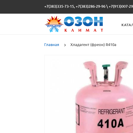
+7(383)335-73-15, +7(383)286-29-96
\
+7(913)007-29
КАТА
Главная
Хладагент (фреон) R410a