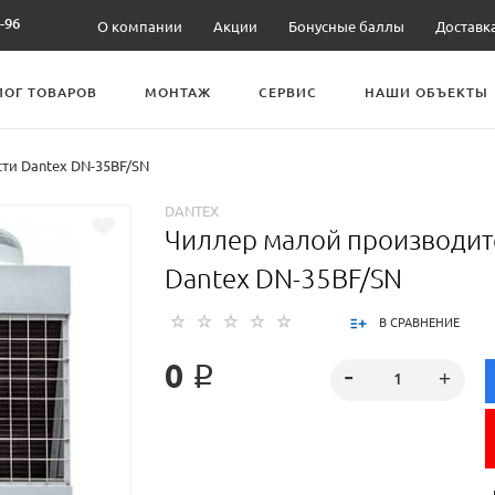
-96
О компании
Акции
Бонусные баллы
Доставк
ЛОГ ТОВАРОВ
МОНТАЖ
СЕРВИС
НАШИ ОБЪЕКТЫ
ти Dantex DN-35BF/SN
DANTEX
Чиллер малой производит
Dantex DN-35BF/SN
В СРАВНЕНИЕ
0 ₽