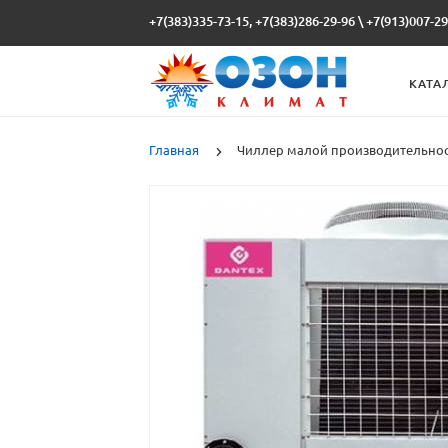
+7(383)335-73-15, +7(383)286-29-96
\
+7(913)007-29
КАТА
Главная
Чиллер малой производительнос