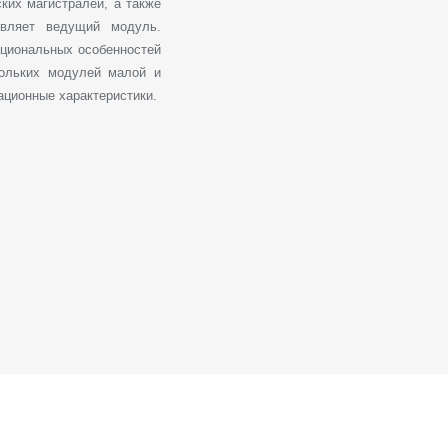
их магистралей, а также
твляет ведущий модуль.
кциональных особенностей
кольких модулей малой и
ационные характеристики.