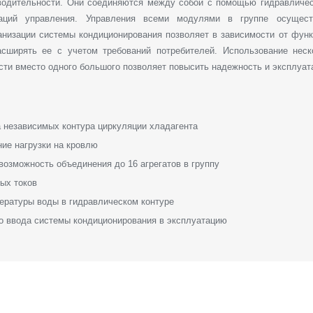
одительности. Они соединяются между собой с помощью гидравлическ
каций управления. Управления всеми модулями в группе осущес
низации системы кондиционирования позволяет в зависимости от фун
сширять ее с учетом требований потребителей. Использование нес
сти вместо одного большого позволяет повысить надежность и эксплуат
а независимых контура циркуляции хладагента
ие нагрузки на кровлю
возможность объединения до 16 агрегатов в группу
ых токов
ературы воды в гидравлическом контуре
о ввода системы кондиционирования в эксплуатацию