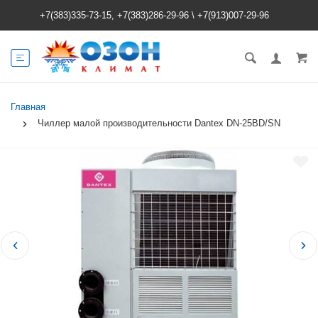
+7(383)335-73-15, +7(383)286-29-96
\
+7(913)007-29-96
Главная
Чиллер малой производительности Dantex DN-25BD/SN