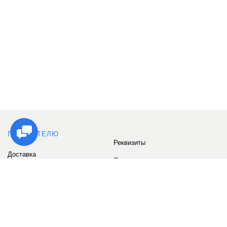
ПОКУПАТЕЛЮ
Реквизиты
Доставка
Сервис
Оплата
Сертификаты
Возврат товара
Бонусные баллы
Отзывы
Аккаунт