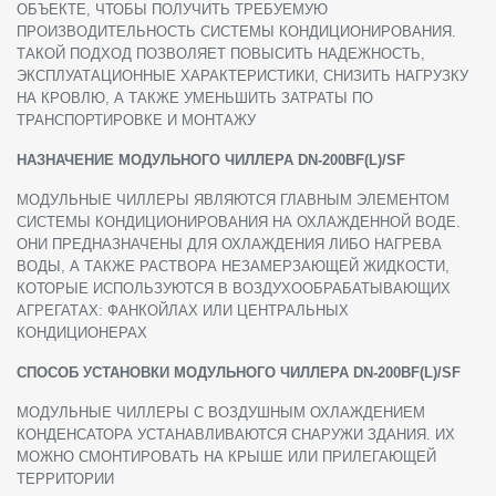
ОБЪЕКТЕ, ЧТОБЫ ПОЛУЧИТЬ ТРЕБУЕМУЮ
ПРОИЗВОДИТЕЛЬНОСТЬ СИСТЕМЫ КОНДИЦИОНИРОВАНИЯ.
ТАКОЙ ПОДХОД ПОЗВОЛЯЕТ ПОВЫСИТЬ НАДЕЖНОСТЬ,
ЭКСПЛУАТАЦИОННЫЕ ХАРАКТЕРИСТИКИ, СНИЗИТЬ НАГРУЗКУ
НА КРОВЛЮ, А ТАКЖЕ УМЕНЬШИТЬ ЗАТРАТЫ ПО
ТРАНСПОРТИРОВКЕ И МОНТАЖУ
НАЗНАЧЕНИЕ
МОДУЛЬНОГО
ЧИЛЛЕРА
DN-200BF(L)/SF
МОДУЛЬНЫЕ ЧИЛЛЕРЫ ЯВЛЯЮТСЯ ГЛАВНЫМ ЭЛЕМЕНТОМ
СИСТЕМЫ КОНДИЦИОНИРОВАНИЯ НА ОХЛАЖДЕННОЙ ВОДЕ.
ОНИ ПРЕДНАЗНАЧЕНЫ ДЛЯ ОХЛАЖДЕНИЯ ЛИБО НАГРЕВА
ВОДЫ, А ТАКЖЕ РАСТВОРА НЕЗАМЕРЗАЮЩЕЙ ЖИДКОСТИ,
КОТОРЫЕ ИСПОЛЬЗУЮТСЯ В ВОЗДУХООБРАБАТЫВАЮЩИХ
АГРЕГАТАХ: ФАНКОЙЛАХ ИЛИ ЦЕНТРАЛЬНЫХ
КОНДИЦИОНЕРАХ
СПОСОБ УСТАНОВКИ
МОДУЛЬНОГО
ЧИЛЛЕРА
DN-200BF(L)/SF
МОДУЛЬНЫЕ ЧИЛЛЕРЫ С ВОЗДУШНЫМ ОХЛАЖДЕНИЕМ
КОНДЕНСАТОРА УСТАНАВЛИВАЮТСЯ СНАРУЖИ ЗДАНИЯ. ИХ
МОЖНО СМОНТИРОВАТЬ НА КРЫШЕ ИЛИ ПРИЛЕГАЮЩЕЙ
ТЕРРИТОРИИ