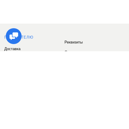
ПОКУПАТЕЛЮ
Реквизиты
Доставка
Сервис
Оплата
Сертификаты
Возврат товара
Бонусные баллы
Отзывы
Аккаунт
ИНФОРМАЦИЯ
О компании
Контакты