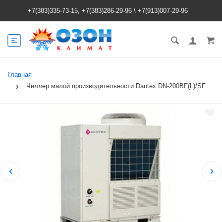
+7(383)335-73-15, +7(383)286-29-96
\
+7(913)007-29-96
Главная
Чиллер малой производительности Dantex DN-200BF(L)/SF