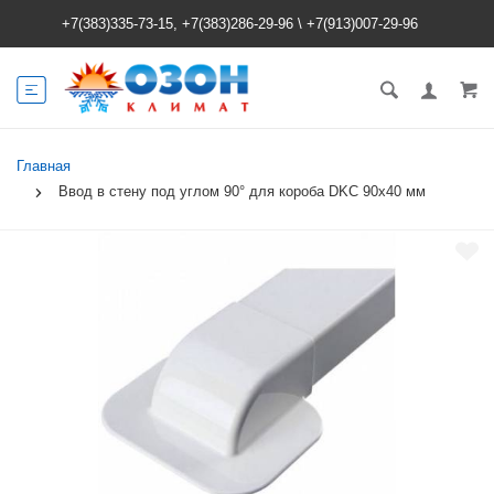
+7(383)335-73-15, +7(383)286-29-96
\
+7(913)007-29-96
Главная
Ввод в стену под углом 90° для короба DKC 90х40 мм