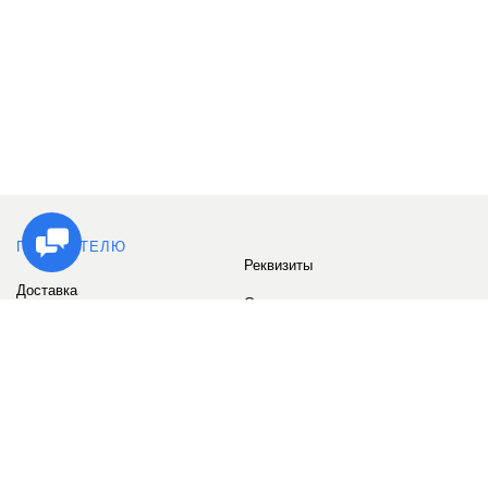
ПОКУПАТЕЛЮ
Реквизиты
Доставка
Сервис
Оплата
Сертификаты
Возврат товара
Бонусные баллы
Отзывы
Аккаунт
ИНФОРМАЦИЯ