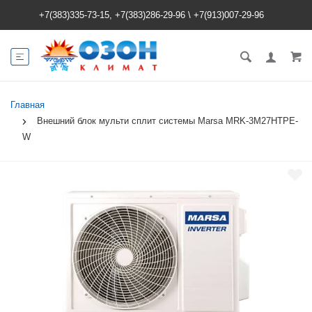
+7(383)335-73-15, +7(383)286-29-96
\
+7(913)007-29-96
Главная
Внешний блок мульти сплит системы Marsa MRK-3M27HTPE-
W