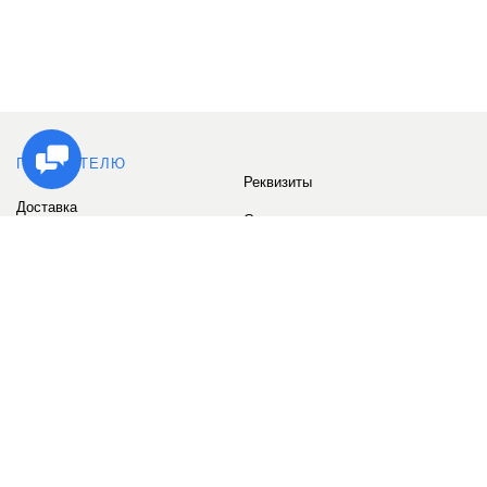
ПОКУПАТЕЛЮ
Реквизиты
Доставка
Сервис
Оплата
Сертификаты
Возврат товара
Бонусные баллы
Отзывы
Аккаунт
ИНФОРМАЦИЯ
О компании
Контакты