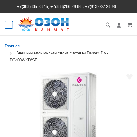
+7(383)335-73-15, +7(383)286-29-96
\
+7(913)007-29-96
Главная
Внешний блок мульти сплит системы Dantex DM-
DC400WKD/SF