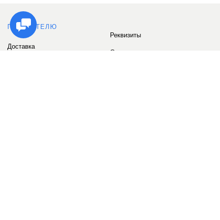
ПОКУПАТЕЛЮ
Реквизиты
Доставка
Сервис
Оплата
Сертификаты
Возврат товара
Бонусные баллы
Отзывы
Аккаунт
ИНФОРМАЦИЯ
О компании
Контакты
Наши объекты