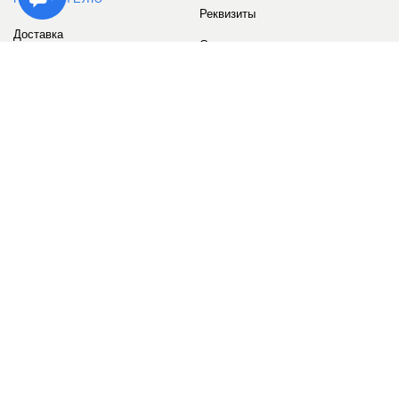
Реквизиты
Доставка
Сервис
Оплата
Сертификаты
Возврат товара
Бонусные баллы
Отзывы
Аккаунт
ИНФОРМАЦИЯ
О компании
Контакты
Наши объекты