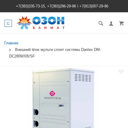
+7(383)335-73-15, +7(383)286-29-96
\
+7(913)007-29-96
Главная
Внешний блок мульти сплит системы Dantex DM-
DC280WXB/SF