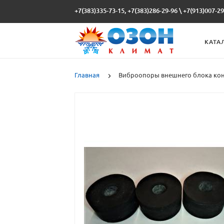
+7(383)335-73-15, +7(383)286-29-96
\
+7(913)007-29
КАТА
Главная
Виброопоры внешнего блока кон