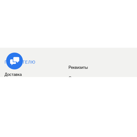
ПОКУПАТЕЛЮ
Реквизиты
Доставка
Сервис
Оплата
Сертификаты
Возврат товара
Бонусные баллы
Отзывы
Аккаунт
ИНФОРМАЦИЯ