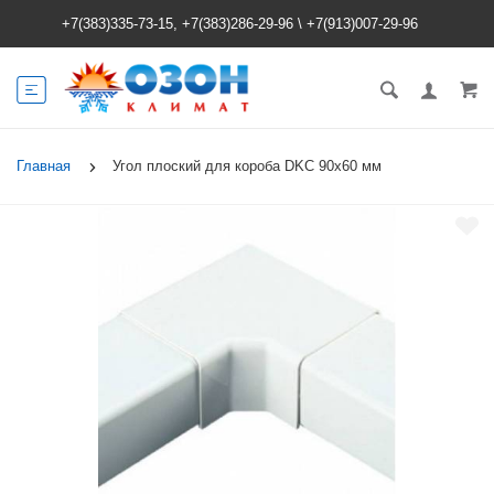
+7(383)335-73-15, +7(383)286-29-96
\
+7(913)007-29-96
Главная
Угол плоский для короба DKC 90х60 мм