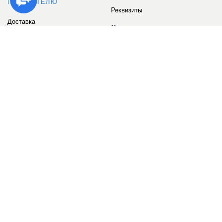
ПОКУПАТЕЛЮ
Реквизиты
Доставка
Сервис
Оплата
Сертификаты
Возврат товара
Бонусные баллы
Отзывы
Аккаунт
ИНФОРМАЦИЯ
О компании
Контакты
Наши объекты