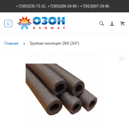
+7(383)335-73-15, +7(383)286-29-96
\
+7(913)007-29-96
Главная
Трубная изоляция 18/6 (3/4")