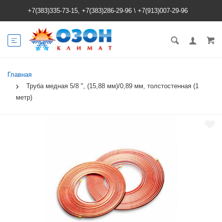
+7(383)335-73-15, +7(383)286-29-96
\
+7(913)007-29-96
Главная
Труба медная 5/8 ", (15,88 мм)/0,89 мм, толстостенная (1
метр)