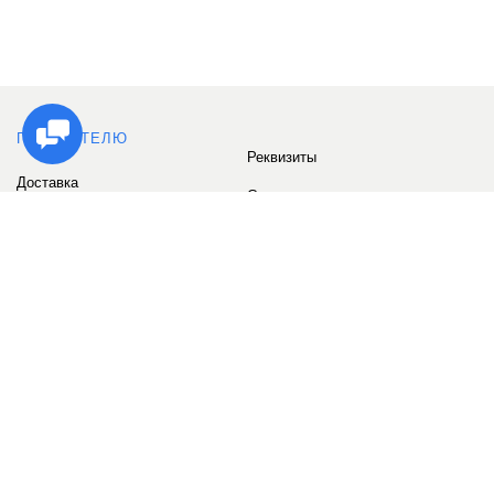
ПОКУПАТЕЛЮ
Реквизиты
Доставка
Сервис
Оплата
Сертификаты
Возврат товара
Бонусные баллы
Отзывы
Аккаунт
ИНФОРМАЦИЯ
О компании
Контакты
Наши объекты