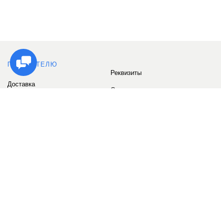
ПОКУПАТЕЛЮ
Реквизиты
Доставка
Сервис
Оплата
Сертификаты
Возврат товара
Бонусные баллы
Отзывы
Аккаунт
ИНФОРМАЦИЯ
О компании
Контакты