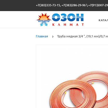
+7(383)335-73-15, +7(383)286-29-96
\
+7(913)007-29
КАТА
Главная
Труба медная 3/4 ", (19,1 мм)/0,7 