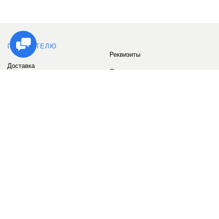
ПОКУПАТЕЛЮ
Реквизиты
Доставка
Сервис
Оплата
Сертификаты
Возврат товара
Бонусные баллы
Отзывы
Аккаунт
ИНФОРМАЦИЯ
О компании
Контакты
Наши объекты