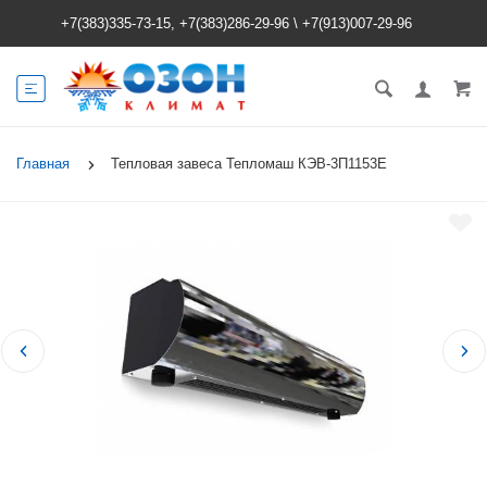
+7(383)335-73-15, +7(383)286-29-96
\
+7(913)007-29-96
Главная
Тепловая завеса Тепломаш КЭВ-3П1153E