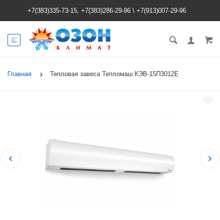
+7(383)335-73-15, +7(383)286-29-96
\
+7(913)007-29-96
Главная
Тепловая завеса Тепломаш КЭВ-15П3012E