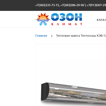
+7(383)335-73-15, +7(383)286-29-96
\
+7(913)007-29
КАТА
Главная
Тепловая завеса Тепломаш КЭВ-1