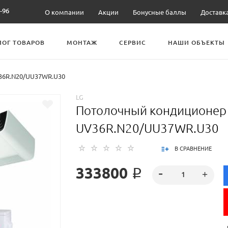
-96
О компании
Акции
Бонусные баллы
Доставк
ЛОГ ТОВАРОВ
МОНТАЖ
СЕРВИС
НАШИ ОБЪЕКТЫ
36R.N20/UU37WR.U30
LG
Потолочный кондиционер
UV36R.N20/UU37WR.U30
В СРАВНЕНИЕ
333800 ₽