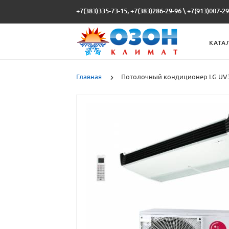
+7(383)335-73-15, +7(383)286-29-96
\
+7(913)007-29
КАТА
Главная
Потолочный кондиционер LG UV