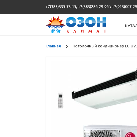
+7(383)335-73-15, +7(383)286-29-96
\
+7(913)007-29
КАТА
Главная
Потолочный кондиционер LG UV