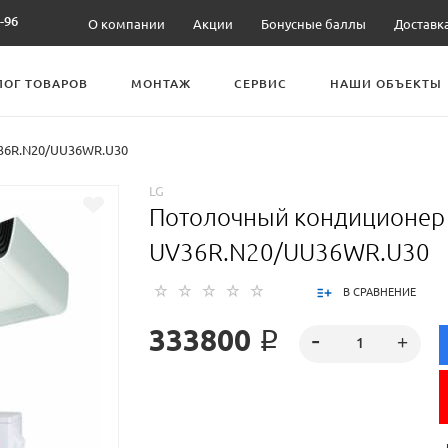
-96
О компании
Акции
Бонусные баллы
Доставк
ЛОГ ТОВАРОВ
МОНТАЖ
СЕРВИС
НАШИ ОБЪЕКТЫ
36R.N20/UU36WR.U30
LG
Потолочный кондиционер
UV36R.N20/UU36WR.U30
В СРАВНЕНИЕ
333800 ₽