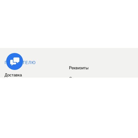
ПОКУПАТЕЛЮ
Реквизиты
Доставка
Сервис
Оплата
Сертификаты
Возврат товара
Бонусные баллы
Отзывы
Аккаунт
ИНФОРМАЦИЯ