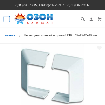
+7(383)335-73-15, +7(383)286-29-96
\
+7(913)007-29-96
Главная
Переходники левый и правый DKC 70х40-42х40 мм