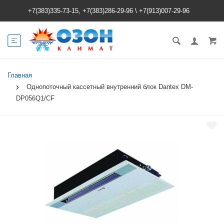
+7(383)335-73-15, +7(383)286-29-96
\
+7(913)007-29-96
Главная
Однопоточный кассетный внутренний блок Dantex DM-
DP056Q1/CF