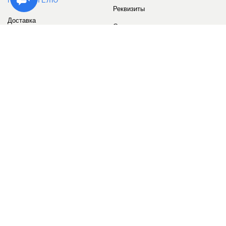
ПОКУПАТЕЛЮ
Реквизиты
Доставка
Сервис
Оплата
Сертификаты
Возврат товара
Бонусные баллы
Отзывы
Аккаунт
ИНФОРМАЦИЯ
О компании
Контакты
Наши объекты