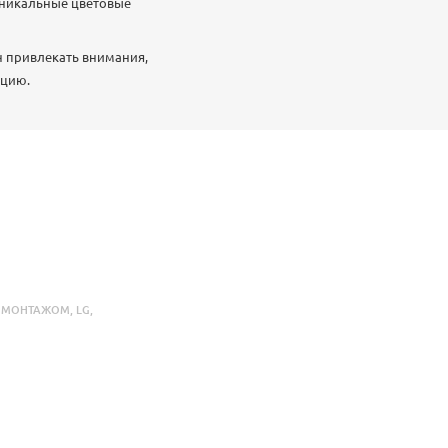
Уникальные цветовые
н привлекать внимания,
пцию.
С МОНТАЖОМ
,
LG
,