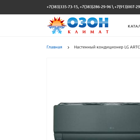
+7(383)335-73-15, +7(383)286-29-96
\
+7(913)007-29
КАТА
Главная
Настенный кондиционер LG ARTC