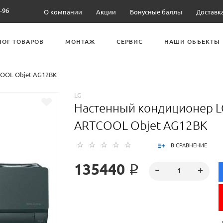
-96
О компании
Акции
Бонусные баллы
Доставк
ЛОГ ТОВАРОВ
МОНТАЖ
СЕРВИС
НАШИ ОБЪЕКТЫ
OOL Objet AG12BK
LG
Настенный кондиционер L
ARTCOOL Objet AG12BK
В СРАВНЕНИЕ
135440 ₽