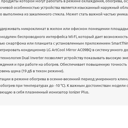
r, продукты которой могут работать в режиме охлаждения, обогрева, 
лючевой особенностью устройства является изысканный наружный обли
о выполнена из закаленного стекла. Может стать важной частью уник
оддерживать микроклимат в жилом или офисном помещении площадью 
модулем беспроводного интерфейса Wi-Fi, который дает возможность
 смартфона или планшета с установленным приложением SmartThinQ (
егрировать кондиционер LG ArtCool Mirror AC09BQ в систему умного д
ехнология Dual Inverter позволяет устройству показывать высокую э
аждения и при работе на обогрев. Обеспечивает повышенную точность
овень шума (19 дБ в тихом режиме).
тации в режиме обогрева в осенне-весенний период умеренного клим
 обогрев при температурах до -10 °C). К важным достоинствам модели
ающую в себя плазменный ионизатор Ionizer Plus.