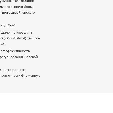
осушения и вентиляции
к внутреннего блока,
ального дизайнерского
до 25 м².
 удаленно управлять
iOS и Android). Этот же
ома.
нергоэффективность
 регулирования целевой
атического пояса
 стоит отнести фирменную