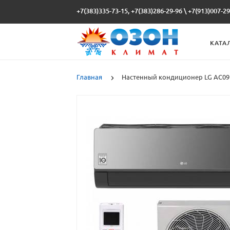
+7(383)335-73-15, +7(383)286-29-96
\
+7(913)007-29
КАТА
Главная
Настенный кондиционер LG AC0