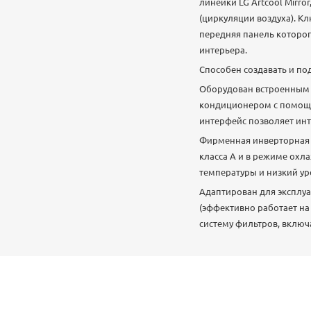
линейки LG Artcool Mirro
(циркуляции воздуха). К
передняя панель которог
интерьера.
Способен создавать и п
Оборудован встроенным 
кондиционером с помощью
интерфейс позволяет инт
Фирменная инверторная т
класса А и в режиме охл
температуры и низкий ур
Адаптирован для эксплуа
(эффективно работает на
систему фильтров, включ