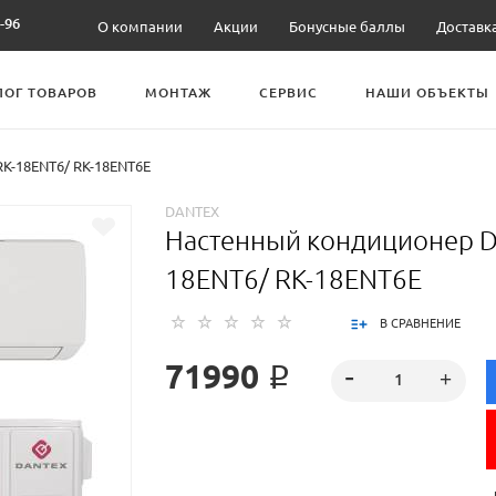
-96
О компании
Акции
Бонусные баллы
Доставк
ЛОГ ТОВАРОВ
МОНТАЖ
СЕРВИС
НАШИ ОБЪЕКТЫ
K-18ENT6/ RK-18ENT6E
DANTEX
Настенный кондиционер D
18ENT6/ RK-18ENT6E
В СРАВНЕНИЕ
71990 ₽