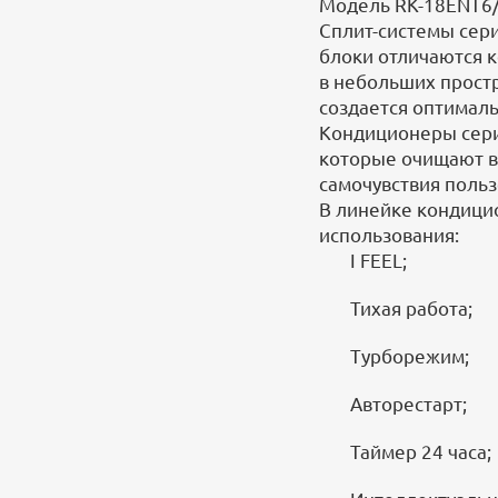
Модель RK-18ENT6/
Сплит-системы сер
блоки отличаются 
в небольших прост
создается оптимал
Кондиционеры сери
которые очищают во
самочувствия польз
В линейке кондици
использования:
I FEEL;
Тихая работа;
Турборежим;
Авторестарт;
Таймер 24 часа;