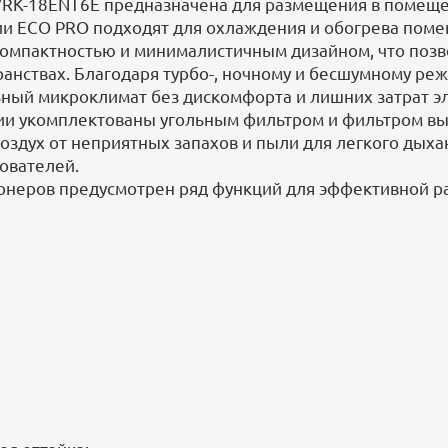
RK-18ENT6E предназначена для размещения в помещен
ии ECO PRO подходят для охлаждения и обогрева пом
компактностью и минималистичным дизайном, что позв
ранствах. Благодаря турбо-, ночному и бесшумному р
ьный микроклимат без дискомфорта и лишних затрат э
и укомплектованы угольным фильтром и фильтром вы
здух от неприятных запахов и пыли для легкого дыха
ователей.
онеров предусмотрен ряд функций для эффективной ра