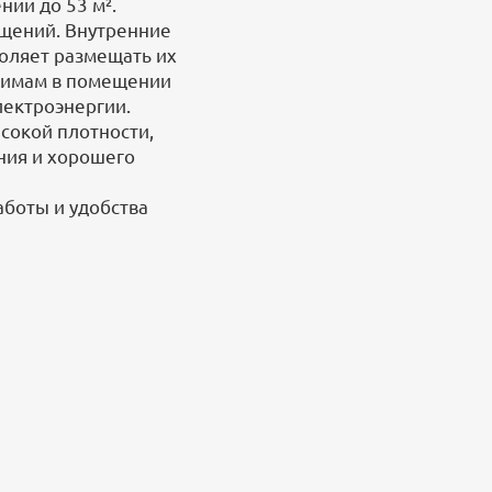
ии до 53 м².
ещений. Внутренние
оляет размещать их
ежимам в помещении
лектроэнергии.
сокой плотности,
ния и хорошего
боты и удобства