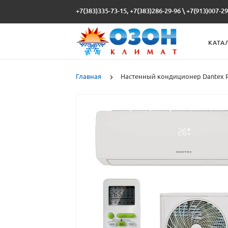
+7(383)335-73-15, +7(383)286-29-96
\
+7(913)007-29
КАТА
Главная
Настенный кондиционер Dantex R