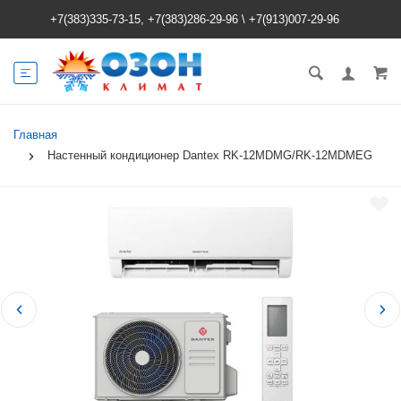
+7(383)335-73-15, +7(383)286-29-96
\
+7(913)007-29-96
Главная
Настенный кондиционер Dantex RK-12MDMG/RK-12MDMEG