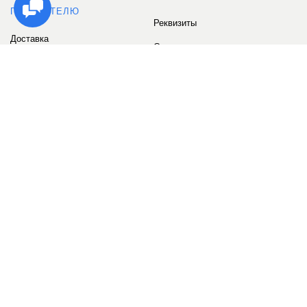
ПОКУПАТЕЛЮ
Реквизиты
Доставка
Сервис
Оплата
Сертификаты
Возврат товара
Бонусные баллы
Отзывы
Аккаунт
ИНФОРМАЦИЯ
О компании
Контакты
Наши объекты