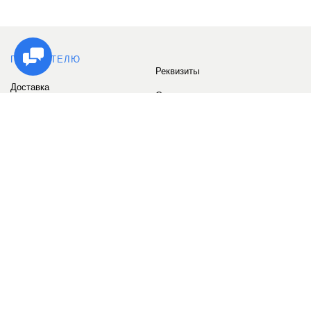
ПОКУПАТЕЛЮ
Реквизиты
Доставка
Сервис
Оплата
Сертификаты
Возврат товара
Бонусные баллы
Отзывы
Аккаунт
ИНФОРМАЦИЯ
О компании
Контакты
Наши объекты