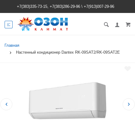
+7(383)335-73-15, +7(383)286-29-96
\
+7(913)007-29-96
Главная
Настенный кондиционер Dantex RK-09SAT2/RK-09SAT2E