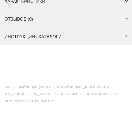
ХАРАКТЕРИСТИКИ
ОТЗЫВОВ (0)
ИНСТРУКЦИИ / КАТАЛОГИ
НАСТЕННЫЙ КОНДИЦИОНЕР
,
БЫТОВОЙ КОНДИЦИОНЕР
,
КУПИТЬ
КОНДИЦИОНЕР
,
КОНДИЦИОНЕРЫ НОВОСИБИРСК
,
КОНДИЦИОНЕРЫ С
МОНТАЖОМ
,
DANTEX
,
ДАНТЕКС