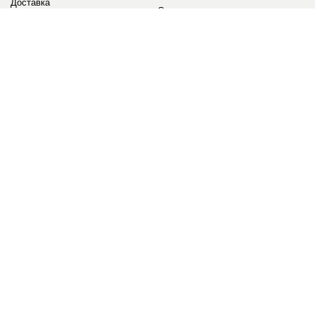
Доставка
Сервис
Оплата
Сертификаты
Возврат товара
Бонусные баллы
Отзывы
Аккаунт
ИНФОРМАЦИЯ
О компании
Контакты
Наши объекты