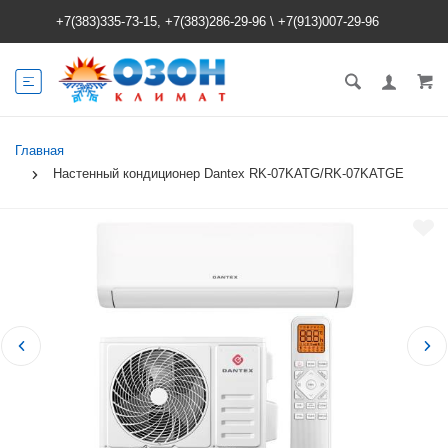
+7(383)335-73-15, +7(383)286-29-96
\
+7(913)007-29-96
Главная
Настенный кондиционер Dantex RK-07KATG/RK-07KATGE