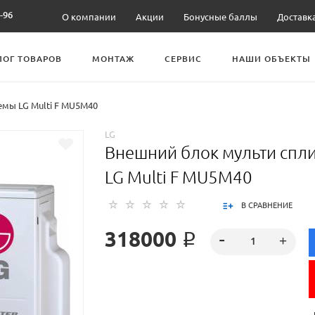
-96
О компании
Акции
Бонусные баллы
Доставк
ЛОГ ТОВАРОВ
МОНТАЖ
СЕРВИС
НАШИ ОБЪЕКТЫ
емы LG Multi F MU5M40
LG
Внешний блок мульти спл
LG Multi F MU5M40
В СРАВНЕНИЕ
318000 ₽