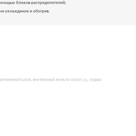
омощью блоков-распределителей;
ме охлаждение и обогрев.
ВНУТРЕННИЙ БЛОК
,
ВНУТРЕННИЙ МУЛЬТИ СПЛИТ
,
LG
,
ЭЛДЖИ